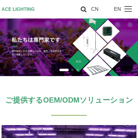
ACE LIGHTING
CN
EN
トップページです
私たちについて
園芸照明
赤色光セラピー
スマート制御システム
ご提供するOEM/ODMソリューション
お問い合わせ
VIPエリア
ウェブサイトの地図です